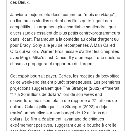
des Dieux.
Janvier a toujours été décrit comme un "mois de vidage", 
un lieu où les studios sortent des films qu'ils jugent non 
compétitifs. Un argument plus charitable soutiendrait que 
divers studios essaient de plus petits contre-programmeurs 
dans l'écart. Paramount a la comédie au dollar d'argent 80 
pour Brady. Sony a le jeu de récompenses A Man Called 
Otto qui va loin. Warner Bros. essaie d'attirer les cinéphiles 
avec Magic Mike's Last Dance. Il y a un espoir que quelque 
chose se propagera et rapportera de l'argent.
Cet espoir pourrait payer. Certes, les recettes du box-office 
de ce week-end étaient plutôt prometteuses. Les premières 
projections suggéraient que The Stranger (2022) effraierait 
"17 à 20 millions de dollars" lors de son week-end 
d'ouverture, mais son total a été rapporté à 27 millions de 
dollars. Cela signifie que The Stranger (2022) a déjà 
réalisé un bénéfice sur son budget de 12 millions de 
dollars. Le film a également l'avantage de critiques 
extrêmement positives, suggérant que le bouche à oreille 
sera fort. Certes, le film a retenu l'attention des cinéphiles.