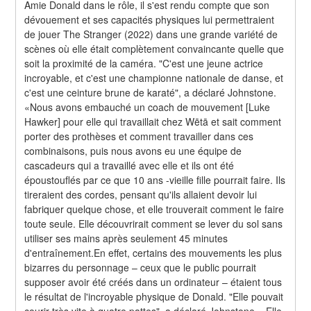
Amie Donald dans le rôle, il s'est rendu compte que son 
dévouement et ses capacités physiques lui permettraient 
de jouer The Stranger (2022) dans une grande variété de 
scènes où elle était complètement convaincante quelle que 
soit la proximité de la caméra. "C'est une jeune actrice 
incroyable, et c'est une championne nationale de danse, et 
c'est une ceinture brune de karaté", a déclaré Johnstone. 
«Nous avons embauché un coach de mouvement [Luke 
Hawker] pour elle qui travaillait chez Wētā et sait comment 
porter des prothèses et comment travailler dans ces 
combinaisons, puis nous avons eu une équipe de 
cascadeurs qui a travaillé avec elle et ils ont été 
époustouflés par ce que 10 ans -vieille fille pourrait faire. Ils 
tireraient des cordes, pensant qu'ils allaient devoir lui 
fabriquer quelque chose, et elle trouverait comment le faire 
toute seule. Elle découvrirait comment se lever du sol sans 
utiliser ses mains après seulement 45 minutes 
d'entraînement.En effet, certains des mouvements les plus 
bizarres du personnage – ceux que le public pourrait 
supposer avoir été créés dans un ordinateur – étaient tous 
le résultat de l'incroyable physique de Donald. "Elle pouvait 
courir très vite à quatre pattes", a déclaré Johnstone. «Elle 