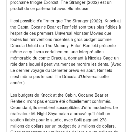
prochaine trilogie Exorcist. The Stranger (2022) est un 
produit de ce partenariat avec Blumhouse.
Il est possible d'affirmer que The Stranger (2022), Knock at 
the Cabin, Cocaine Bear et Renfield sont tous plus fidèles à 
l'esprit de ces premiers Universal Monster Movies que 
toutes les réinventions récentes à gros budget comme 
Dracula Untold ou The Mummy. Enfer, Renfield présente 
même ce qui sera certainement une interprétation 
mémorable du comte Dracula, donnant à Nicolas Cage un 
rôle dans lequel il peut vraiment se mordre les dents. (Avec 
Le dernier voyage du Demeter prévu en août, Renfield 
n'est même pas le seul film Dracula d'Universal cette 
année.)
Les budgets de Knock at the Cabin, Cocaine Bear et 
Renfield n'ont pas encore été officiellement confirmés. 
Cependant, ils semblent susceptibles d'être modestes. Le 
réalisateur M. Night Shyamalan a prouvé qu'il était un 
soutien fiable pour le studio, avec Split gagnant 278 
millions de dollars sur un budget de 9 millions de dollars, 
Glass rapportant 246 millions de dollars sur 20 millions de 