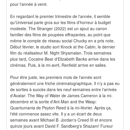
pour l'année à venir.
En regardant le premier trimestre de l'année, il semble 
qu'Universal parie gros sur les films d'horreur à budget 
modeste. The Stranger (2022) est un ajout au canon 
familier des films de poupées effrayantes, au point que 
même le compte de réseau social Chucky en a pris note. 
Début février, le studio sort Knock at the Cabin, le dernier 
film du réalisateur M. Night Shyamalan. Trois semaines 
plus tard, Cocaine Bear d'Elizabeth Banks arrive dans les 
cinémas. Puis, à la mi-avril, Renfield arrive en salles.
Pour être juste, les premiers mois de l'année sont 
généralement une friche cinématographique. Il n'y a pas eu 
de sorties à succès dans les neuf semaines entre l'arrivée 
d'Avatar: The Way of Water de James Cameron à la mi-
décembre et la sortie d'Ant-Man and the Wasp: 
Quantumania de Peyton Reed à la mi-février. Après ça, 
l'été commence assez vite. Il y a un écart de deux 
semaines avant Michael B. Jordan's Creed III et encore 
quinze jours avant David F. Sandberg's Shazam! Fureur 